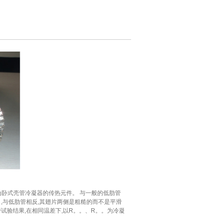
为卧式壳管冷凝器的传热元件。 与一般的低肋管
口,与低肋管相反,其翅片两侧是粗糙的而不是平滑
试验结果,在相同温差下,以R。。、R。。为冷凝