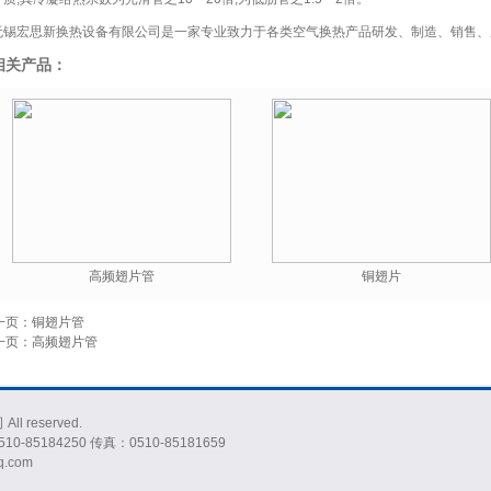
无锡宏思新换热设备有限公司是一家专业致力于各类空气换热产品研发、制造、销售、
相关产品：
高频翅片管
铜翅片
一页：铜翅片管
一页：高频翅片管
l reserved.
5184250 传真：0510-85181659
q.com