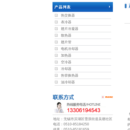
热交换器
表冷器
翅片冷凝器
散热器
翅片管
电机冷却器
加热器
空冷器
冷却器
热管换热器
油冷却器
地址：无锡市滨湖区雪浪街道吴塘社区
电话：0510-85184250
传真：0510-85181659