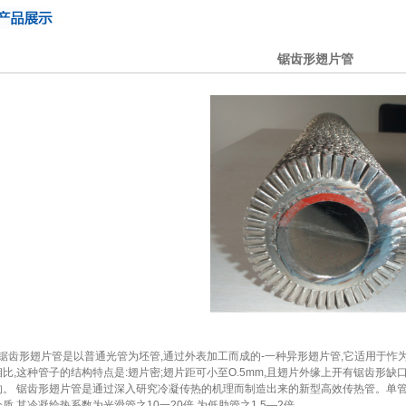
锯齿形翅片管
锯齿形翅片管是以普通光管为坯管,通过外表加工而成的-一种异形翅片管,它适用于怍
相比,这种管子的结构特点是:翅片密;翅片距可小至O.5mm,且翅片外缘上开有锯齿形缺
的。 锯齿形翅片管是通过深入研究冷凝传热的机理而制造出来的新型高效传热管。单管
介质,其冷凝给热系数为光滑管之10一20倍,为低肋管之1.5—2倍。