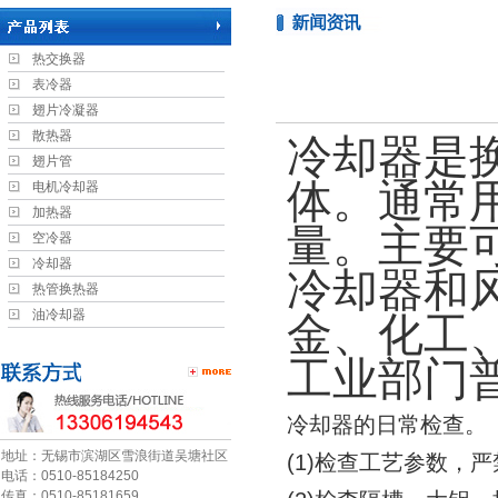
热交换器
表冷器
翅片冷凝器
散热器
冷却器是
翅片管
体。通常
电机冷却器
加热器
量。主要
空冷器
冷却器
冷却器和
热管换热器
油冷却器
金、化工
工业部门
冷却器的日常检查。
地址：无锡市滨湖区雪浪街道吴塘社区
(1)检查工艺参数，
电话：0510-85184250
传真：0510-85181659